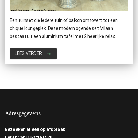
Een tuinset die iedere tuin of balkon omtovert tot een
chique loungeplek. Deze modern ogende set Milaan
bestaat uit een aluminium tafel met 2 heerlijke relax
stoelen. Door de materialen is de tuinset onderhoudsvrij,
Uv bestendig, lichtgewicht en roestbestendig.
LEES VERDER
Adresgegevens
Bezoeken alleen op afspraak
Deken van Dijkstraat 20