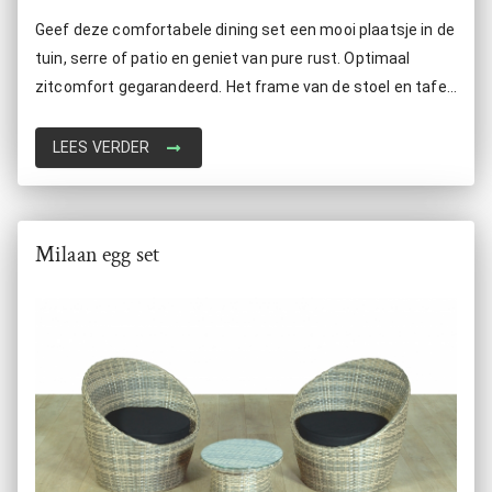
Geef deze comfortabele dining set een mooi plaatsje in de
tuin, serre of patio en geniet van pure rust. Optimaal
zitcomfort gegarandeerd. Het frame van de stoel en tafel
is vervaardigd van hoogwaardig aluminium met wicker
zodat deze set een extra mooie uitstraling gegarandeerd.
LEES VERDER
KLEUR CAPPUCCINO EIND JUNI OP VOORRAAD!
Milaan egg set