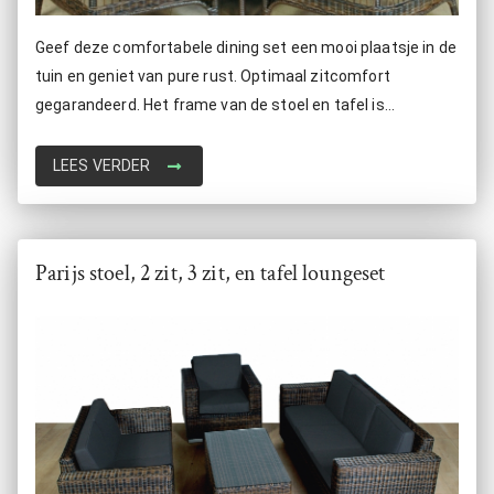
Geef deze comfortabele dining set een mooi plaatsje in de
tuin en geniet van pure rust. Optimaal zitcomfort
gegarandeerd. Het frame van de stoel en tafel is
vervaardigd van hoogwaardig aluminium, bekleed met
tijdloos wicker een extra mooie uitstraling gegarandeerd,
LEES VERDER
waar u jaren plezier van zult beleven
Parijs stoel, 2 zit, 3 zit, en tafel loungeset